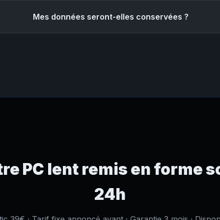
Mes données seront-elles conservées ?
re PC lent remis en forme 
24h
ic 39€ · Tarif fixe annoncé avant · Garantie 3 mois · Dispon