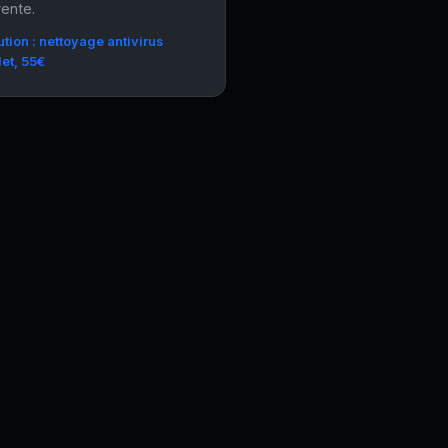
ente.
tion : nettoyage antivirus
et, 55€