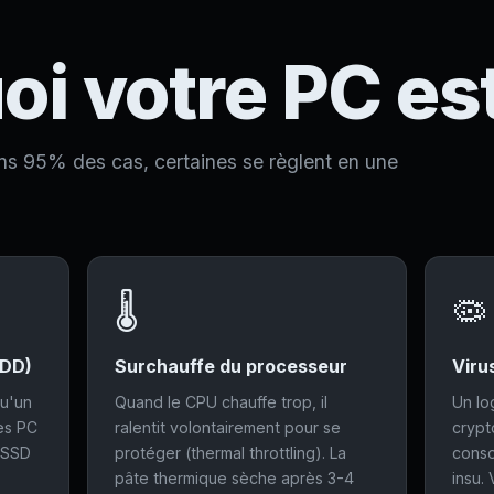
i votre PC est
ans 95% des cas, certaines se règlent en une
🌡️
🦠
HDD)
Surchauffe du processeur
Viru
qu'un
Quand le CPU chauffe trop, il
Un lo
les PC
ralentit volontairement pour se
crypt
n SSD
protéger (thermal throttling). La
cons
pâte thermique sèche après 3-4
insu.