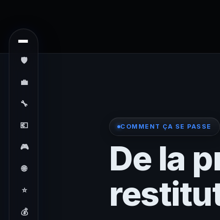
🛡️
💼
🔧
💶
COMMENT ÇA SE PASSE
De la p
🎮
🌐
restitu
⭐
💰