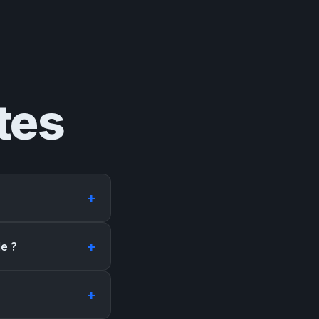
tes
+
+
le ?
+