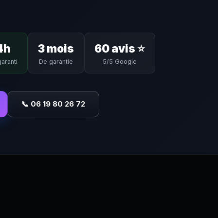
4h
3 mois
60 avis ⭐
garanti
De garantie
5/5 Google
📞 06 19 80 26 72