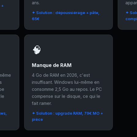
ans.
appar
 +
✦ Solution : dépoussiérage + pâte,
✦ Solu
65€
compl
🧠
Manque de RAM
n même
4 Go de RAM en 2026, c'est
s
insuffisant. Windows lui-même en
obe
consomme 2,5 Go au repos. Le PC
 le
compense sur le disque, ce qui le
fait ramer.
ows,
✦ Solution : upgrade RAM, 79€ MO +
pièce