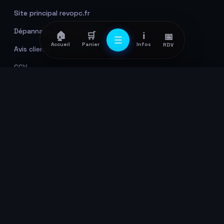
Site principal revopc.fr
Dépannage & réparation
🏠
🛒
ℹ️
📅
☰
Accueil
Panier
Infos
RDV
Avis clients
CGV
Mentions legales
🔍
Rechercher
Confidentialite
📦
PC Fixe
© 2026 Revo PC Informatique · Gaetan, Houssen (68125)
🖥️
Bureautique / Polyvalent
Mentions légales
·
Confidentialité
·
CGV
· Paiement sécurisé
Stripe
· TLS 1.3
🎮
PC Gamer
📦
Revo ONE