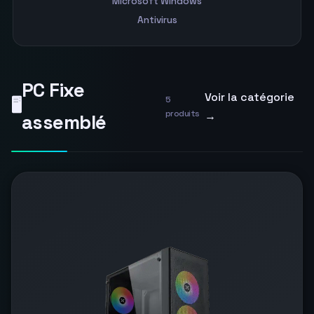
Microsoft Windows
Antivirus
PC Fixe
Voir la catégorie
5
🖥️
produits
→
assemblé