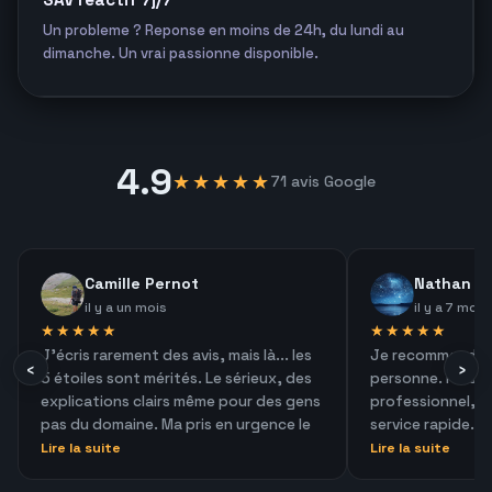
Un probleme ? Reponse en moins de 24h, du lundi au
dimanche. Un vrai passionne disponible.
4.9
★★★★★
71 avis Google
Camille Pernot
Nathan w
il y a un mois
il y a 7 mois
★★★★★
★★★★★
J'écris rarement des avis, mais là... les
Je recommande t
‹
›
5 étoiles sont mérités. Le sérieux, des
personne. Perso
explications clairs même pour des gens
professionnel, d
pas du domaine. Ma pris en urgence le
service rapide. J
dimanche sans soucis. Il prend le temps
monter mon pc p
Lire la suite
Lire la suite
de chercher un vaste domaine de
et mes propres lo