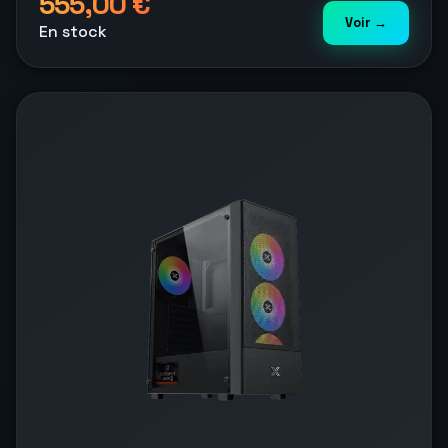
555,00 €
Voir →
En stock