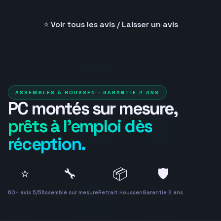
possibilité devant un problème pour
a su me guider a 
être sûr d'apporter le meilleur service
bonnes pièces pa
possible. Et le temps passé sur mon pc
j'avais de base e
⭐ Voir tous les avis / Laisser un avis
par rapport au prix est clairement à
un pc de très bo
l'avantage des clients.
monté d'une main
ASSEMBLÉS À HOUSSEN · GARANTIE 2 ANS
PC montés sur mesure,
prêts à l'emploi dès
réception.
⭐
🔧
📦
🛡️
60+ avis 5/5
Assemblé sur mesure
Retrait Houssen
Garantie 2 ans